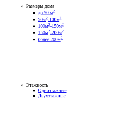
Размеры дома
2
до 50 м
2
2
50м
-100м
2
2
100м
-150м
2
2
150м
-200м
2
более 200м
Этажность
Одноэтажные
Двухэтажные