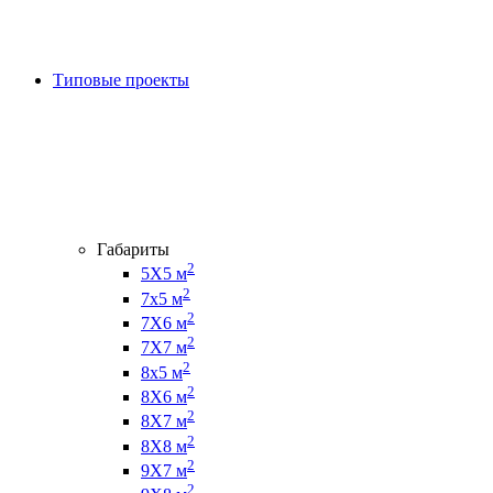
Типовые проекты
Габариты
2
5Х5 м
2
7х5 м
2
7Х6 м
2
7Х7 м
2
8х5 м
2
8Х6 м
2
8Х7 м
2
8Х8 м
2
9Х7 м
2