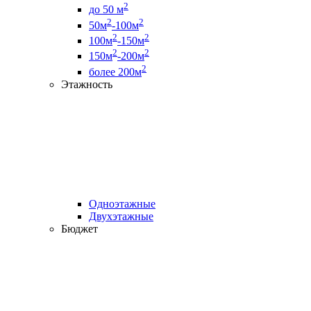
2
до 50 м
2
2
50м
-100м
2
2
100м
-150м
2
2
150м
-200м
2
более 200м
Этажность
Одноэтажные
Двухэтажные
Бюджет