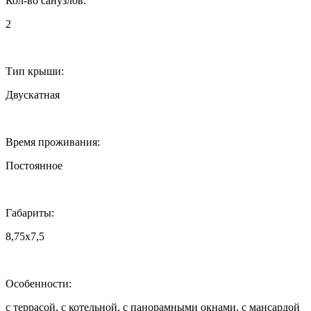
Кол-во санузлов:
2
Тип крыши:
Двускатная
Время проживания:
Постоянное
Габариты:
8,75х7,5
Особенности:
с террасой, с котельной, с панорамными окнами, с мансардой